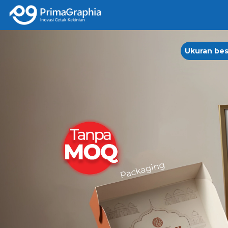
NAI
DE
Ukuran bes