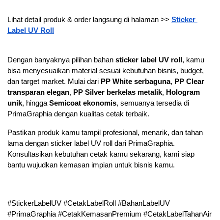
Lihat detail produk & order langsung di halaman >>
Sticker 
Label UV Roll
Dengan banyaknya pilihan bahan 
sticker label UV roll
, kamu 
bisa menyesuaikan material sesuai kebutuhan bisnis, budget, 
dan target market. Mulai dari 
PP White serbaguna
, 
PP Clear 
transparan elegan
, 
PP Silver berkelas metalik
, 
Hologram 
unik
, hingga 
Semicoat ekonomis
, semuanya tersedia di 
PrimaGraphia dengan kualitas cetak terbaik.
Pastikan produk kamu tampil profesional, menarik, dan tahan 
lama dengan sticker label UV roll dari PrimaGraphia. 
Konsultasikan kebutuhan cetak kamu sekarang, kami siap 
bantu wujudkan kemasan impian untuk bisnis kamu.
#StickerLabelUV #CetakLabelRoll #BahanLabelUV 
#PrimaGraphia #CetakKemasanPremium #CetakLabelTahanAir