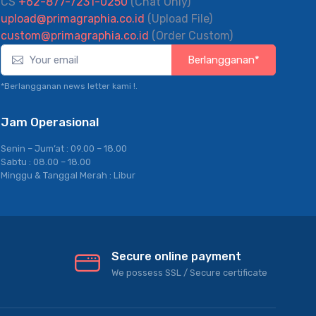
CS
+62-877-7231-0250
(Chat Only)
upload@primagraphia.co.id
(Upload File)
custom@primagraphia.co.id
(Order Custom)
Berlangganan*
*Berlangganan news letter kami !.
Jam Operasional
Senin – Jum’at : 09.00 – 18.00
Sabtu : 08.00 – 18.00
Minggu & Tanggal Merah : Libur
Secure online payment
We possess SSL / Secure сertificate