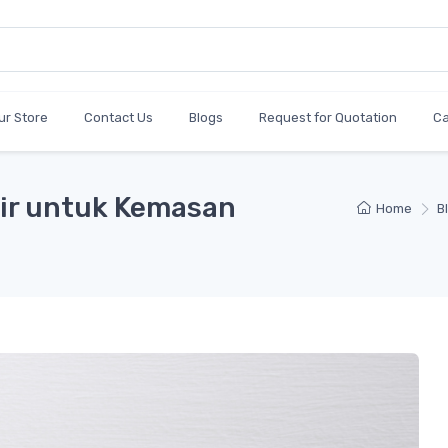
ur Store
Contact Us
Blogs
Request for Quotation
C
Air untuk Kemasan
Home
B