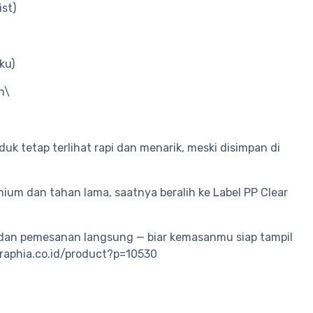
ist)
ku)
h\
duk tetap terlihat rapi dan menarik, meski disimpan di
mium dan tahan lama, saatnya beralih ke Label PP Clear
 dan pemesanan langsung — biar kemasanmu siap tampil
graphia.co.id/product?p=10530