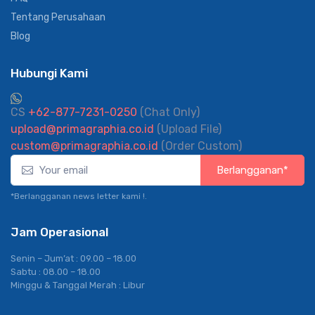
Tentang Perusahaan
Blog
Hubungi Kami
CS
+62-877-7231-0250
(Chat Only)
upload@primagraphia.co.id
(Upload File)
custom@primagraphia.co.id
(Order Custom)
Berlangganan*
*Berlangganan news letter kami !.
Jam Operasional
Senin – Jum’at : 09.00 – 18.00
Sabtu : 08.00 – 18.00
Minggu & Tanggal Merah : Libur