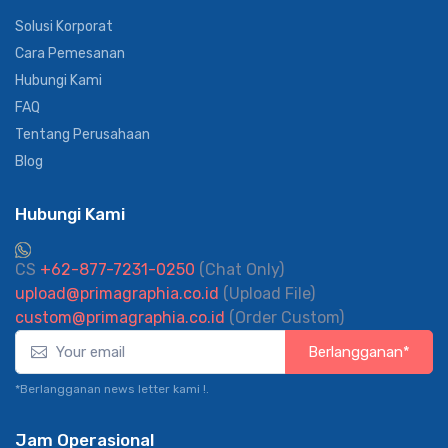
Solusi Korporat
Cara Pemesanan
Hubungi Kami
FAQ
Tentang Perusahaan
Blog
Hubungi Kami
CS
+62-877-7231-0250
(Chat Only)
upload@primagraphia.co.id
(Upload File)
custom@primagraphia.co.id
(Order Custom)
Berlangganan*
*Berlangganan news letter kami !.
Jam Operasional