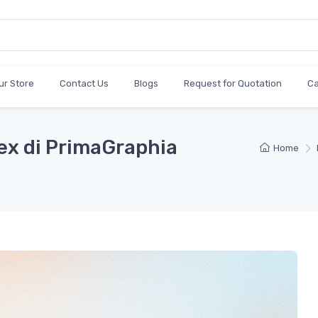
ur Store
Contact Us
Blogs
Request for Quotation
C
ex di PrimaGraphia
Home