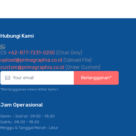
Hubungi Kami
CS
+62-877-7231-0250
(Chat Only)
upload@primagraphia.co.id
(Upload File)
custom@primagraphia.co.id
(Order Custom)
Berlangganan*
*Berlangganan news letter kami !.
Jam Operasional
Senin – Jum’at : 09.00 – 18.00
Sabtu : 08.00 – 18.00
Minggu & Tanggal Merah : Libur