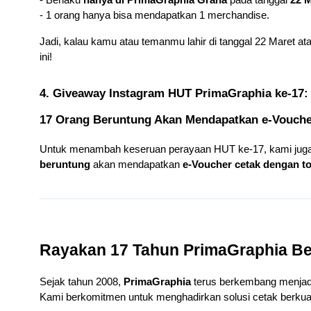
- Berlaku 
hanya di PrimaGraphia Graha
 pada tanggal 
22 M
- 1 orang hanya bisa mendapatkan 1 merchandise.
Jadi, kalau kamu atau temanmu lahir di tanggal 22 Maret 
ini!
4. Giveaway Instagram HUT PrimaGraphia ke-17:
17 Orang Beruntung Akan Mendapatkan e-Voucher
Untuk menambah keseruan perayaan HUT ke-17, kami jug
beruntung
 akan mendapatkan 
e-Voucher cetak dengan tot
Rayakan 17 Tahun PrimaGraphia B
Sejak tahun 2008, 
PrimaGraphia
 terus berkembang menjadi
Kami berkomitmen untuk menghadirkan solusi cetak berkual