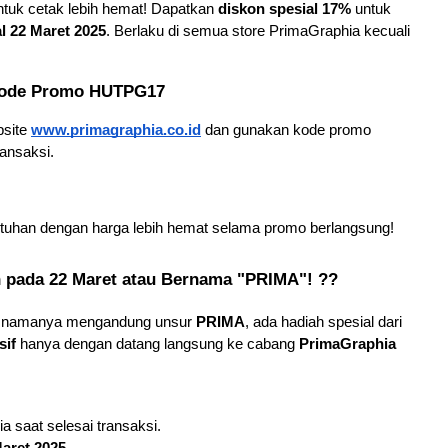
untuk cetak lebih hemat! Dapatkan 
diskon spesial 17%
 untuk 
l 22 Maret 2025
. Berlaku di semua store PrimaGraphia kecuali 
 Kode Promo HUTPG17
site
www.primagraphia.co.id
 dan gunakan kode promo 
ransaksi.
utuhan dengan harga lebih hemat selama promo berlangsung!
 pada 22 Maret atau Bernama "PRIMA"! ??
g namanya mengandung unsur 
PRIMA
, ada hadiah spesial dari 
sif
 hanya dengan datang langsung ke cabang 
PrimaGraphia 
a saat selesai transaksi.