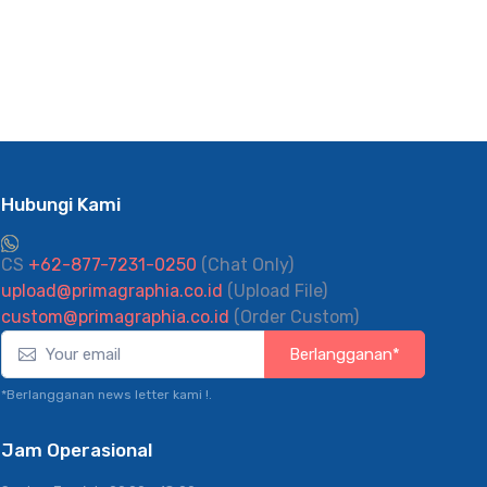
Hubungi Kami
CS
+62-877-7231-0250
(Chat Only)
upload@primagraphia.co.id
(Upload File)
custom@primagraphia.co.id
(Order Custom)
Berlangganan*
*Berlangganan news letter kami !.
Jam Operasional