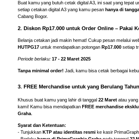
Buat kamu yang butuh cetak digital A3, ini saat yang tepat 
setiap cetakan digital A3 yang kamu pesan 
hanya di tangga
Cabang Bogor.
2. Diskon Rp17.000 untuk Order Online – Pakai
Belanja cetakan jadi makin hemat! Cukup pesan melalui web
HUTPG17
 untuk mendapatkan potongan 
Rp17.000
 setiap t
Periode berlaku:
17 - 22 Maret 2025
Tanpa minimal order!
 Jadi, kamu bisa cetak berbagai keb
3. FREE Merchandise untuk yang Berulang Tahun
Khusus buat kamu yang lahir di tanggal 
22 Maret
 atau yan
kami! Kamu bisa mendapatkan 
FREE merchandise eksklu
Graha
.
Syarat dan Ketentuan:
- Tunjukkan 
KTP atau identitas resmi
 ke kasir PrimaGraphi