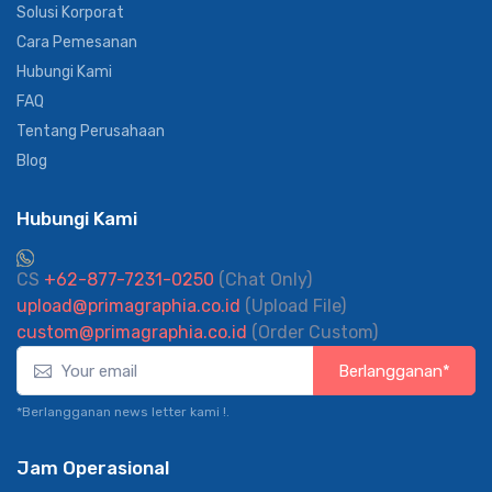
Solusi Korporat
Cara Pemesanan
Hubungi Kami
FAQ
Tentang Perusahaan
Blog
Hubungi Kami
CS
+62-877-7231-0250
(Chat Only)
upload@primagraphia.co.id
(Upload File)
custom@primagraphia.co.id
(Order Custom)
Berlangganan*
*Berlangganan news letter kami !.
Jam Operasional