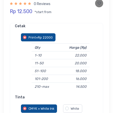
0 Reviews
Rp 12.500
*start from
Cetak
Print+Rp 22000
Qty
Harga (Rp)
1-10
22.000
11-50
20.000
51-100
18.000
101-200
16.000
210-max
14.500
Tinta
CMYK + White Ink
White