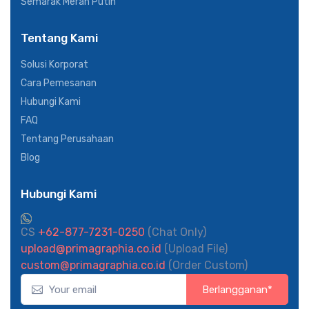
Semarak Merah Putih
Tentang Kami
Solusi Korporat
Cara Pemesanan
Hubungi Kami
FAQ
Tentang Perusahaan
Blog
Hubungi Kami
CS
+62-877-7231-0250
(Chat Only)
upload@primagraphia.co.id
(Upload File)
custom@primagraphia.co.id
(Order Custom)
Berlangganan*