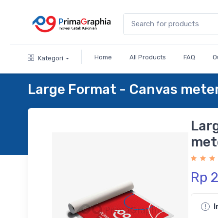
Home
All Products
FAQ
O
Kategori
Large Format - Canvas mete
Lar
met
Rp 
I