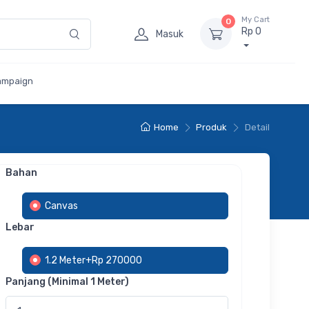
My Cart
0
Rp 0
Masuk
ampaign
Home
Produk
Detail
Bahan
Canvas
Lebar
1.2 Meter+Rp 270000
Panjang (Minimal 1 Meter)