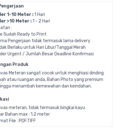
Pengerjaan
er 1-10 Meter :
1 Hari
er >10 Meter :
1 - 2 Hari
atan :
ile Sudah Ready to Print
ama Pengerjaan tidak termasuk lama delivery
idak Berlaku untuk Hari Libur/Tanggal Merah
rder Urgent / Jumlah Besar Deadline Konfirmasi
angan Produk
vas Meteran sangat cocok untuk menghiasi dinding
ah atau ruangan anda, Bahan Photo yang premium
ingga menambah kemewahan dan keindahan.
ikasi
vas meteran, tidak termasuk bingkai kayu
ar Bahan max : 1.2 meter
mat File : PDF.TIFF