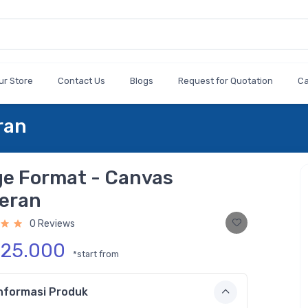
ur Store
Contact Us
Blogs
Request for Quotation
C
ran
ge Format - Canvas
eran
0 Reviews
225.000
*start from
nformasi Produk