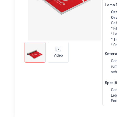
Lama 
Ord
Ord
Cat
* F
* L
* T
* O
Keter
Video
Can
rum
seh
Spesif
Can
Leb
For