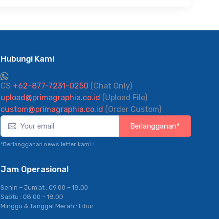
Hubungi Kami
CS
+62-877-7231-0250
(Chat Only)
upload@primagraphia.co.id
(Upload File)
custom@primagraphia.co.id
(Order Custom)
Berlangganan*
*Berlangganan news letter kami !.
Jam Operasional
Senin – Jum’at : 09.00 – 18.00
Sabtu : 08.00 – 18.00
Minggu & Tanggal Merah : Libur