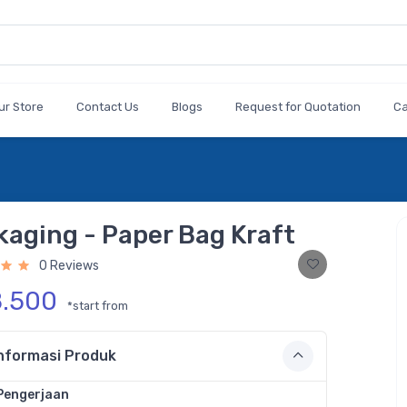
ur Store
Contact Us
Blogs
Request for Quotation
C
kaging - Paper Bag Kraft
0 Reviews
8.500
*start from
nformasi Produk
Pengerjaan