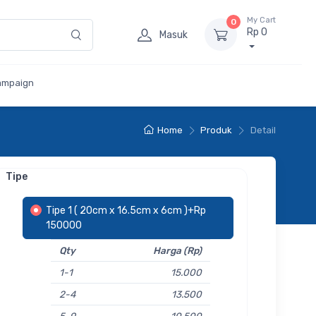
My Cart
0
Rp 0
Masuk
ampaign
Home
Produk
Detail
Tipe
Tipe 1 ( 20cm x 16.5cm x 6cm )+Rp
150000
Qty
Harga (Rp)
1-1
15.000
2-4
13.500
5-9
10.500