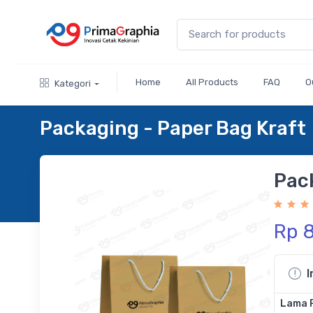
Home
All Products
FAQ
O
Kategori
Packaging - Paper Bag Kraft
Pac
Rp 
I
Lama 