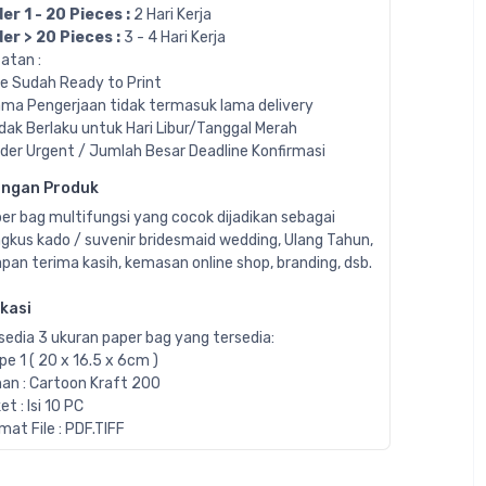
er 1 - 20 Pieces :
2 Hari Kerja
er > 20 Pieces :
3 - 4 Hari Kerja
atan :
ile Sudah Ready to Print
ama Pengerjaan tidak termasuk lama delivery
idak Berlaku untuk Hari Libur/Tanggal Merah
rder Urgent / Jumlah Besar Deadline Konfirmasi
angan Produk
er bag multifungsi yang cocok dijadikan sebagai
gkus kado / suvenir bridesmaid wedding, Ulang Tahun,
pan terima kasih, kemasan online shop, branding, dsb.
ikasi
sedia 3 ukuran paper bag yang tersedia:
ipe 1 ( 20 x 16.5 x 6cm )
an : Cartoon Kraft 200
et : Isi 10 PC
mat File : PDF.TIFF