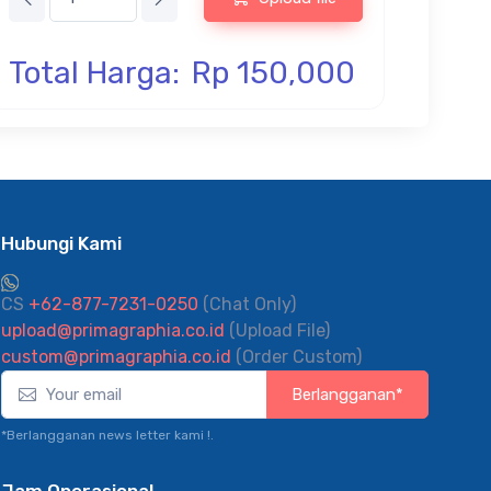
Total Harga:
Rp 150,000
Hubungi Kami
CS
+62-877-7231-0250
(Chat Only)
upload@primagraphia.co.id
(Upload File)
custom@primagraphia.co.id
(Order Custom)
Berlangganan*
*Berlangganan news letter kami !.