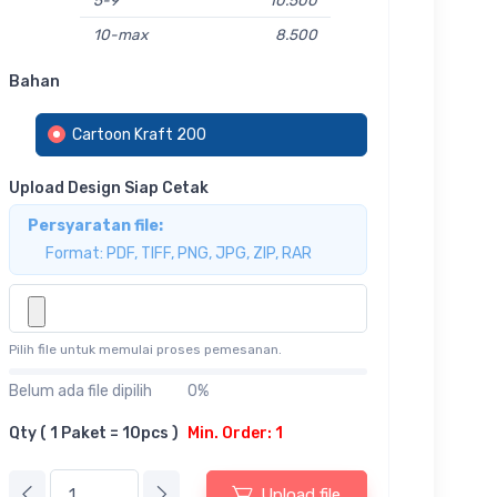
10-max
8.500
Bahan
Cartoon Kraft 200
Upload Design Siap Cetak
Persyaratan file:
Format: PDF, TIFF, PNG, JPG, ZIP, RAR
Pilih file untuk memulai proses pemesanan.
Belum ada file dipilih
0%
Qty ( 1 Paket = 10pcs )
Min. Order: 1
Upload file