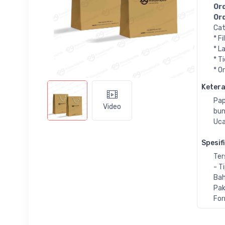
Ord
Ord
Cat
* F
* L
* T
* O
Keter
Pap
Video
bun
Uca
Spesif
Ter
- T
Bah
Pak
For