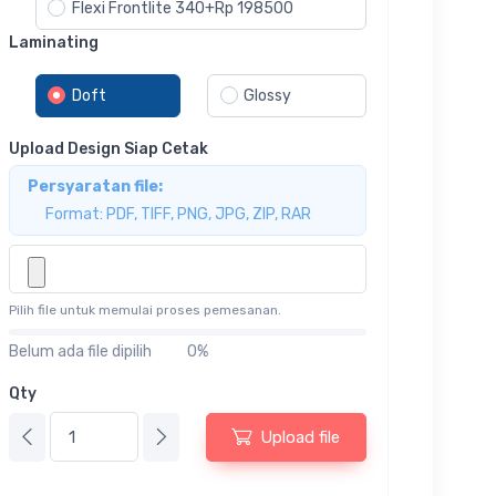
Flexi Frontlite 340+Rp 198500
Laminating
Doft
Glossy
Upload Design Siap Cetak
Persyaratan file:
Format: PDF, TIFF, PNG, JPG, ZIP, RAR
Pilih file untuk memulai proses pemesanan.
Belum ada file dipilih
0%
Qty
Upload file