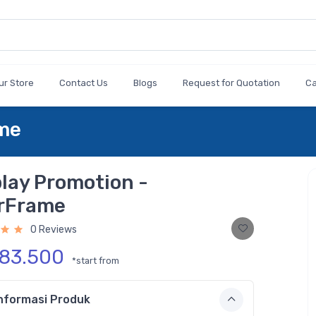
ur Store
Contact Us
Blogs
Request for Quotation
C
ame
lay Promotion -
rFrame
0 Reviews
183.500
*start from
nformasi Produk