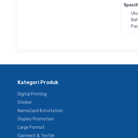
Spesif
Uku
Bah
Pac
Kategori Produk
Digital Printing
Sticker
NameCard & Invitation
Display Promotion
Large Format
Garment & Textile