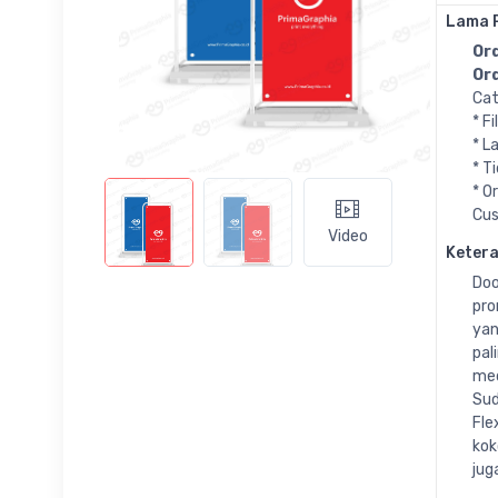
Lama 
Ord
Ord
Cat
* F
* L
* T
* O
Cus
Video
Keter
Doo
pro
yan
pal
med
Sud
Fle
kok
jug