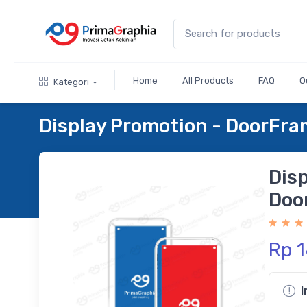
Home
All Products
FAQ
O
Kategori
Display Promotion - DoorFr
Disp
Doo
Rp 
I