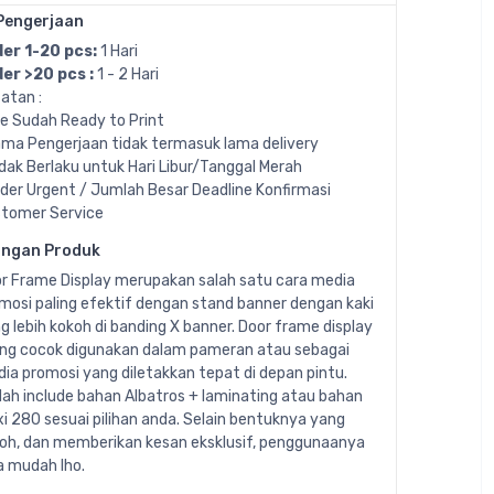
Pengerjaan
er 1-20 pcs:
1 Hari
er >20 pcs :
1 - 2 Hari
atan :
ile Sudah Ready to Print
ama Pengerjaan tidak termasuk lama delivery
idak Berlaku untuk Hari Libur/Tanggal Merah
rder Urgent / Jumlah Besar Deadline Konfirmasi
tomer Service
angan Produk
r Frame Display merupakan salah satu cara media
mosi paling efektif dengan stand banner dengan kaki
g lebih kokoh di banding X banner. Door frame display
ing cocok digunakan dalam pameran atau sebagai
ia promosi yang diletakkan tepat di depan pintu.
ah include bahan Albatros + laminating atau bahan
xi 280 sesuai pilihan anda. Selain bentuknya yang
oh, dan memberikan kesan eksklusif, penggunaanya
a mudah lho.