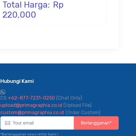
Total Harga:
Rp
220,000
Hubungi Kami
CS
+62-877-7231-0250
(Chat Only)
upload@primagraphia.co.id
(Upload File)
custom@primagraphia.co.id
(Order Custom)
Berlangganan*
*Berlangganan news letter kami !.