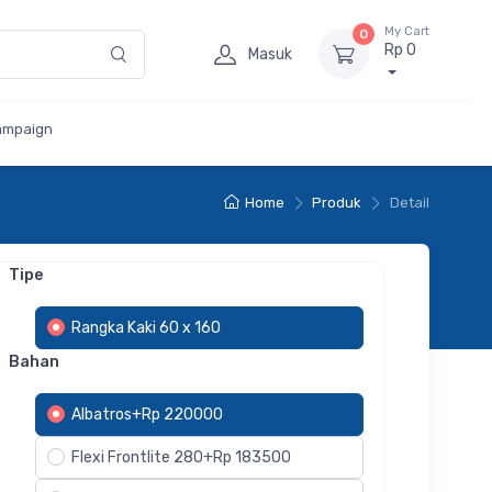
My Cart
0
Rp 0
Masuk
ampaign
Home
Produk
Detail
Tipe
Rangka Kaki 60 x 160
Bahan
Albatros+Rp 220000
Flexi Frontlite 280+Rp 183500