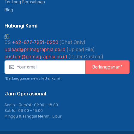
Tentang Perusahaan
Blog
Hubungi Kami
CS
+62-877-7231-0250
(Chat Only)
upload@primagraphia.co.id
(Upload File)
custom@primagraphia.co.id
(Order Custom)
Berlangganan*
*Berlangganan news letter kami !.
Jam Operasional
Senin – Jum’at : 09.00 – 18.00
Sabtu : 08.00 – 18.00
Minggu & Tanggal Merah : Libur