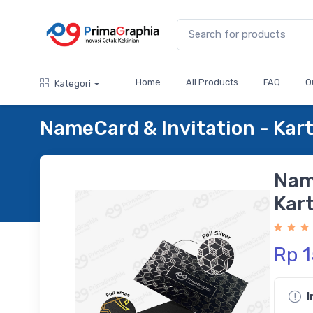
Home
All Products
FAQ
O
Kategori
NameCard & Invitation - Kar
Nam
Kar
Rp 
I