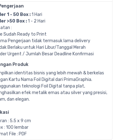
Pengerjaan
er 1 - 50 Box :
1 Hari
er >50 Box :
1 - 2 Hari
atan :
ile Sudah Ready to Print
ama Pengerjaan tidak termasuk lama delivery
idak Berlaku untuk Hari Libur/Tanggal Merah
rder Urgent / Jumlah Besar Deadline Konfirmasi
angan Produk
pilkan identitas bisnis yang lebih mewah & berkelas
gan Kartu Nama Foil Digital dari PrimaGraphia.
ggunakan teknologi Foil Digital tanpa plat,
ghasilkan efek metalik emas atau silver yang presisi,
am, dan elegan.
ikasi
ran : 5.5 x 9 cm
ox : 100 lembar
mat File : PDF