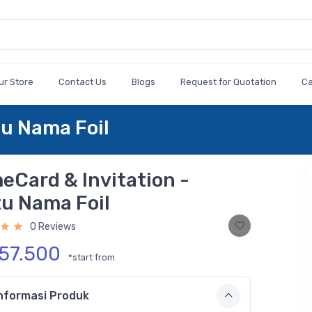
ur Store
Contact Us
Blogs
Request for Quotation
C
tu Nama Foil
eCard & Invitation -
tu Nama Foil
0 Reviews
157.500
*start from
nformasi Produk