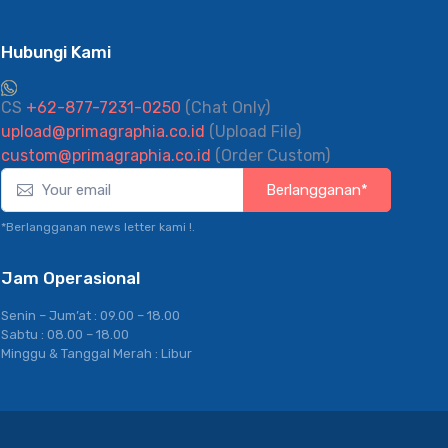
Hubungi Kami
CS
+62-877-7231-0250
(Chat Only)
upload@primagraphia.co.id
(Upload File)
custom@primagraphia.co.id
(Order Custom)
Berlangganan*
*Berlangganan news letter kami !.
Jam Operasional
Senin – Jum’at : 09.00 – 18.00
Sabtu : 08.00 – 18.00
Minggu & Tanggal Merah : Libur