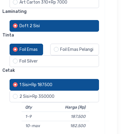
Art Carton 310+Rp 7000
Laminating
Doft 2 Sisi
Tinta
Foil Emas
Foil Emas Pelangi
Foil Silver
Cetak
1 Sisi+Rp 187500
2 Sisi+Rp 350000
Qty
Harga (Rp)
1-9
187.500
10-max
182.500