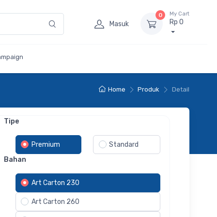
My Cart
0
Rp 0
Masuk
ampaign
Home
Produk
Detail
Tipe
Premium
Standard
Bahan
Art Carton 230
Art Carton 260