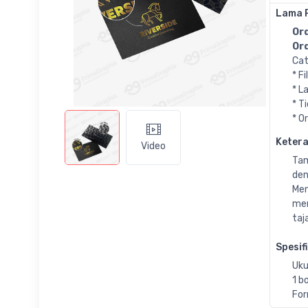
Lama 
Ord
Ord
Cat
* F
* L
* T
* O
Keter
Video
Tam
den
Men
men
taj
Spesif
Uku
1 b
For