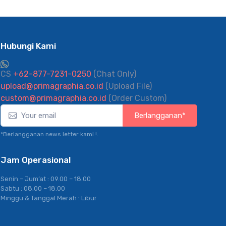
Hubungi Kami
CS
+62-877-7231-0250
(Chat Only)
upload@primagraphia.co.id
(Upload File)
custom@primagraphia.co.id
(Order Custom)
Berlangganan*
*Berlangganan news letter kami !.
Jam Operasional
Senin – Jum’at : 09.00 – 18.00
Sabtu : 08.00 – 18.00
Minggu & Tanggal Merah : Libur