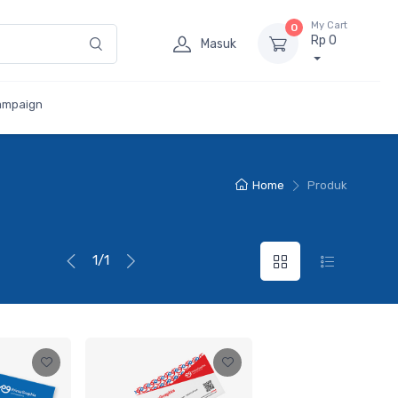
My Cart
0
Rp 0
Masuk
ampaign
Home
Produk
1/1