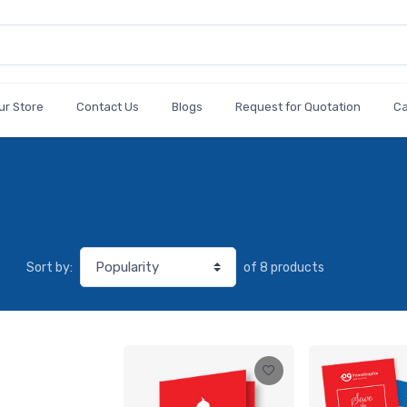
ur Store
Contact Us
Blogs
Request for Quotation
C
of 8 products
Sort by: