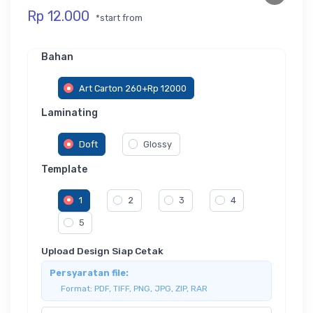
Rp 12.000
*start from
Bahan
Art Carton 260+Rp 12000
Laminating
Doft
Glossy
Template
1
2
3
4
5
Upload Design Siap Cetak
Persyaratan file:
Format: PDF, TIFF, PNG, JPG, ZIP, RAR