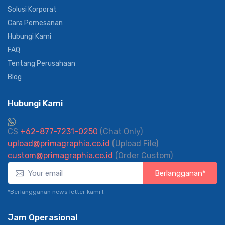
Solusi Korporat
Cara Pemesanan
Hubungi Kami
FAQ
Tentang Perusahaan
Blog
Hubungi Kami
CS
+62-877-7231-0250
(Chat Only)
upload@primagraphia.co.id
(Upload File)
custom@primagraphia.co.id
(Order Custom)
Berlangganan*
*Berlangganan news letter kami !.
Jam Operasional