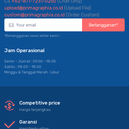
CS
+62-877-7231-0250
(Chat Only)
upload@primagraphia.co.id
(Upload File)
custom@primagraphia.co.id
(Order Custom)
Berlangganan*
*Berlangganan news letter kami !.
Jam Operasional
Senin – Jum’at : 09.00 – 18.00
Sabtu : 08.00 – 18.00
Minggu & Tanggal Merah : Libur
Competitive price
Harga terjangkau
Garansi
Hasil Berkualitas