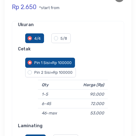
Rp 2.650
*start from
Ukuran
4/4
5/8
Cetak
Pin 1 Sisi+Rp 100000
Pin 2 Sisi+Rp 100000
Qty
Harga (Rp)
1-5
90.000
6-45
72.000
46-max
53.000
Laminating