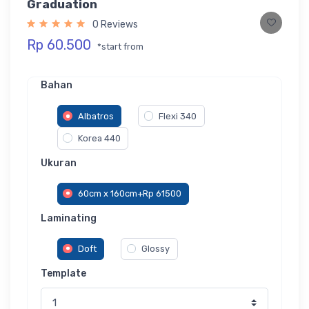
Graduation
0 Reviews
Rp 60.500
*start from
Bahan
Albatros
Flexi 340
Korea 440
Ukuran
60cm x 160cm+Rp 61500
Laminating
Doft
Glossy
Template