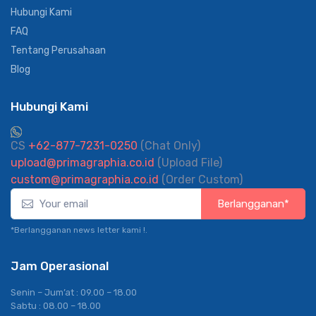
Hubungi Kami
FAQ
Tentang Perusahaan
Blog
Hubungi Kami
CS
+62-877-7231-0250
(Chat Only)
upload@primagraphia.co.id
(Upload File)
custom@primagraphia.co.id
(Order Custom)
Berlangganan*
*Berlangganan news letter kami !.
Jam Operasional
Senin – Jum’at : 09.00 – 18.00
Sabtu : 08.00 – 18.00