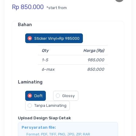
Rp 850.000
*start from
Bahan
Sticker Vinyl+Rp 985000
Qty
Harga (Rp)
1-5
985.000
6-max
850.000
Laminating
Doft
Glossy
Tanpa Laminating
Upload Design Siap Cetak
Persyaratan file:
Format: PDF, TIFF, PNG, JPG, ZIP, RAR