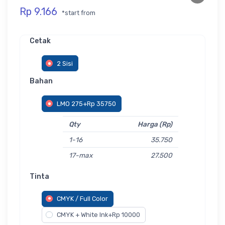
Rp 9.166
*start from
Cetak
2 Sisi
Bahan
LMO 275+Rp 35750
Qty
Harga (Rp)
1-16
35.750
17-max
27.500
Tinta
CMYK / Full Color
CMYK + White Ink+Rp 10000